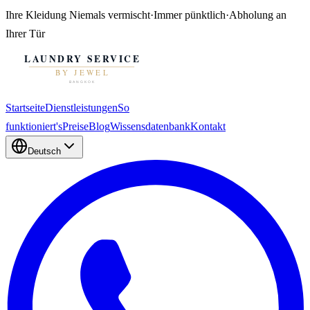
Ihre Kleidung
Niemals vermischt
·
Immer pünktlich
·
Abholung an
Ihrer Tür
Startseite
Dienstleistungen
So
funktioniert's
Preise
Blog
Wissensdatenbank
Kontakt
Deutsch