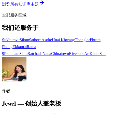
浏览所有知识库主题
全部服务区域
我们还服务于
Sukhumvit
Silom
Sathorn
Asoke
Huai Khwang
Thonglor
Phrom
Phong
Ekkamai
Rama
9
Pratunam
Siam
Ratchada
Nana
Chinatown
Riverside
Ari
Khao San
作者
Jewel
—
创始人兼老板