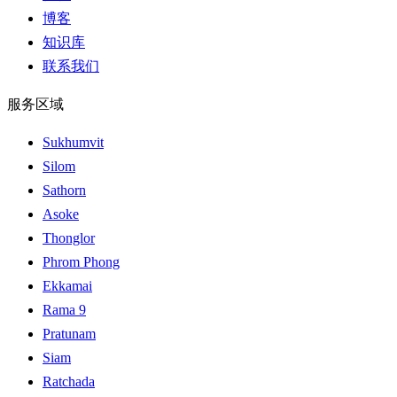
博客
知识库
联系我们
服务区域
Sukhumvit
Silom
Sathorn
Asoke
Thonglor
Phrom Phong
Ekkamai
Rama 9
Pratunam
Siam
Ratchada