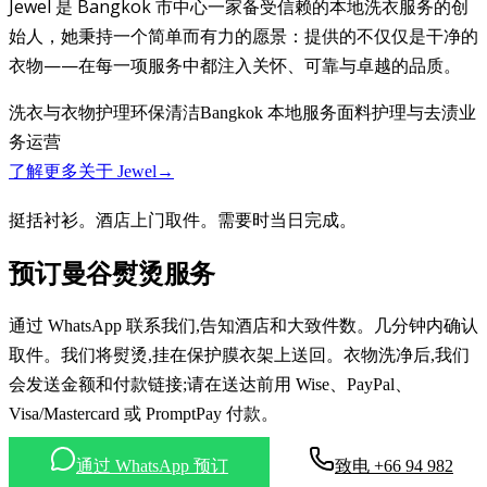
Jewel 是 Bangkok 市中心一家备受信赖的本地洗衣服务的创
始人，她秉持一个简单而有力的愿景：提供的不仅仅是干净的
衣物——在每一项服务中都注入关怀、可靠与卓越的品质。
洗衣与衣物护理
环保清洁
Bangkok 本地服务
面料护理与去渍
业
务运营
了解更多关于
Jewel
→
挺括衬衫。酒店上门取件。需要时当日完成。
预订曼谷熨烫服务
通过 WhatsApp 联系我们,告知酒店和大致件数。几分钟内确认
取件。我们将熨烫,挂在保护膜衣架上送回。衣物洗净后,我们
会发送金额和付款链接;请在送达前用 Wise、PayPal、
Visa/Mastercard 或 PromptPay 付款。
通过 WhatsApp 预订
致电
+66 94 982