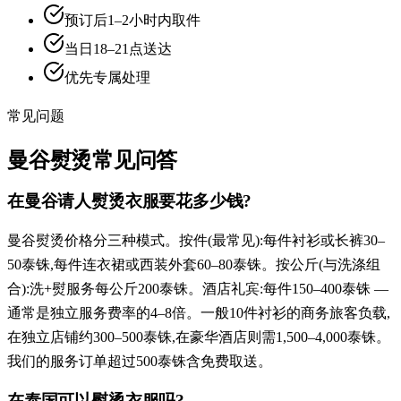
预订后1–2小时内取件
当日18–21点送达
优先专属处理
常见问题
曼谷熨烫常见问答
在曼谷请人熨烫衣服要花多少钱?
曼谷熨烫价格分三种模式。按件(最常见):每件衬衫或长裤30–
50泰铢,每件连衣裙或西装外套60–80泰铢。按公斤(与洗涤组
合):洗+熨服务每公斤200泰铢。酒店礼宾:每件150–400泰铢 —
通常是独立服务费率的4–8倍。一般10件衬衫的商务旅客负载,
在独立店铺约300–500泰铢,在豪华酒店则需1,500–4,000泰铢。
我们的服务订单超过500泰铢含免费取送。
在泰国可以熨烫衣服吗?