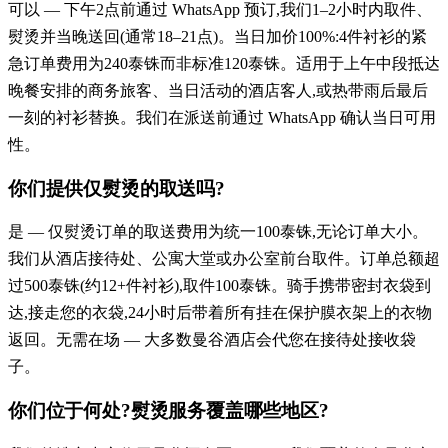
可以 — 下午2点前通过 WhatsApp 预订,我们1–2小时内取件、
熨烫并当晚送回(通常18–21点)。当日加价100%:4件衬衫的紧
急订单费用为240泰铢而非标准120泰铢。适用于上午中段抵达
晚餐安排的商务旅客、当日活动的酒店客人,或热带雨后最后
一刻的衬衫替换。我们在派送前通过 WhatsApp 确认当日可用
性。
你们提供仅熨烫的取送吗?
是 — 仅熨烫订单的取送费用为统一100泰铢,无论订单大小。
我们从酒店接待处、公寓大堂或办公室前台取件。订单总额超
过500泰铢(约12+件衬衫),取件100泰铢。骑手携带密封衣袋到
达,接走您的衣袋,24小时后带着所有挂在保护膜衣架上的衣物
返回。无需在场 — 大多数曼谷酒店会代您在接待处接收袋
子。
你们位于何处?熨烫服务覆盖哪些地区?