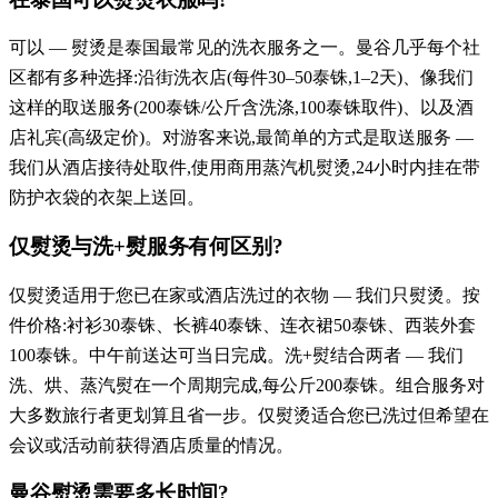
可以 — 熨烫是泰国最常见的洗衣服务之一。曼谷几乎每个社
区都有多种选择:沿街洗衣店(每件30–50泰铢,1–2天)、像我们
这样的取送服务(200泰铢/公斤含洗涤,100泰铢取件)、以及酒
店礼宾(高级定价)。对游客来说,最简单的方式是取送服务 —
我们从酒店接待处取件,使用商用蒸汽机熨烫,24小时内挂在带
防护衣袋的衣架上送回。
仅熨烫与洗+熨服务有何区别?
仅熨烫适用于您已在家或酒店洗过的衣物 — 我们只熨烫。按
件价格:衬衫30泰铢、长裤40泰铢、连衣裙50泰铢、西装外套
100泰铢。中午前送达可当日完成。洗+熨结合两者 — 我们
洗、烘、蒸汽熨在一个周期完成,每公斤200泰铢。组合服务对
大多数旅行者更划算且省一步。仅熨烫适合您已洗过但希望在
会议或活动前获得酒店质量的情况。
曼谷熨烫需要多长时间?