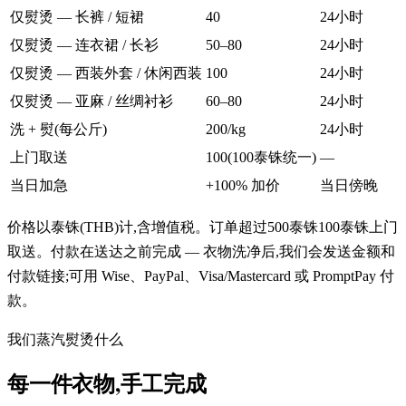
仅熨烫 — 长裤 / 短裙
40
24小时
仅熨烫 — 连衣裙 / 长衫
50–80
24小时
仅熨烫 — 西装外套 / 休闲西装
100
24小时
仅熨烫 — 亚麻 / 丝绸衬衫
60–80
24小时
洗 + 熨(每公斤)
200/kg
24小时
上门取送
100(100泰铢统一)
—
当日加急
+100% 加价
当日傍晚
价格以泰铢(THB)计,含增值税。订单超过500泰铢100泰铢上门
取送。付款在送达之前完成 — 衣物洗净后,我们会发送金额和
付款链接;可用 Wise、PayPal、Visa/Mastercard 或 PromptPay 付
款。
我们蒸汽熨烫什么
每一件衣物,手工完成