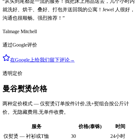
“从头到尾都是一流的服务！我把床上用品送去，几个小时内
就洗好、烘干、叠好、打包并送回我的公寓！Jewel 人很好，
沟通也很顺畅。强烈推荐！”
Talmage Mitchell
通过Google评价
在Google上给我们留下评论
→
透明定价
曼谷熨烫价格
两种定价模式 — 仅熨烫订单按件计价,洗+熨组合按公斤计
价。无隐藏费用,无单件收费。
服务
价格(泰铢)
时间
仅熨烫 — 衬衫或T恤
30
24小时