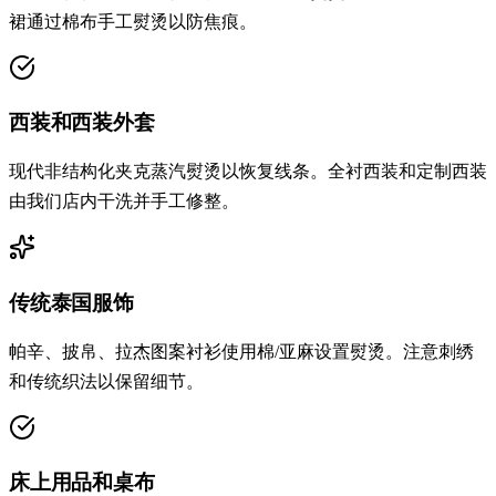
裙通过棉布手工熨烫以防焦痕。
西装和西装外套
现代非结构化夹克蒸汽熨烫以恢复线条。全衬西装和定制西装
由我们店内干洗并手工修整。
传统泰国服饰
帕辛、披帛、拉杰图案衬衫使用棉/亚麻设置熨烫。注意刺绣
和传统织法以保留细节。
床上用品和桌布