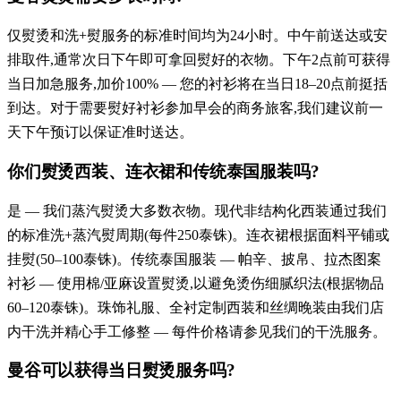
仅熨烫和洗+熨服务的标准时间均为24小时。中午前送达或安
排取件,通常次日下午即可拿回熨好的衣物。下午2点前可获得
当日加急服务,加价100% — 您的衬衫将在当日18–20点前挺括
到达。对于需要熨好衬衫参加早会的商务旅客,我们建议前一
天下午预订以保证准时送达。
你们熨烫西装、连衣裙和传统泰国服装吗?
是 — 我们蒸汽熨烫大多数衣物。现代非结构化西装通过我们
的标准洗+蒸汽熨周期(每件250泰铢)。连衣裙根据面料平铺或
挂熨(50–100泰铢)。传统泰国服装 — 帕辛、披帛、拉杰图案
衬衫 — 使用棉/亚麻设置熨烫,以避免烫伤细腻织法(根据物品
60–120泰铢)。珠饰礼服、全衬定制西装和丝绸晚装由我们店
内干洗并精心手工修整 — 每件价格请参见我们的干洗服务。
曼谷可以获得当日熨烫服务吗?