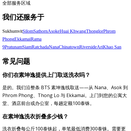
全部服务区域
我们还服务于
Sukhumvit
Silom
Sathorn
Asoke
Huai Khwang
Thonglor
Phrom
Phong
Ekkamai
Rama
9
Pratunam
Siam
Ratchada
Nana
Chinatown
Riverside
Ari
Khao San
常见问题
你们在素坤逸提供上门取送洗衣吗？
是的。我们沿整条 BTS 素坤逸线取送——从 Nana、Asok 到
Phrom Phong、Thong Lo 与 Ekkamai。上门到您的公寓大
堂、酒店前台或办公室，每趟定额100泰铢。
在素坤逸洗衣折叠多少钱？
洗衣折叠每公斤100泰铢起，单笔最低消费300泰铢。需要更