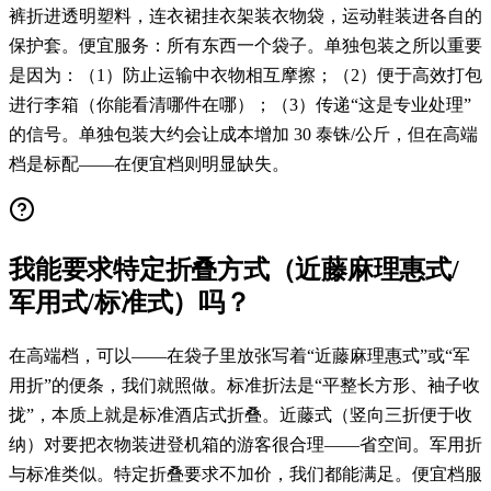
裤折进透明塑料，连衣裙挂衣架装衣物袋，运动鞋装进各自的
保护套。便宜服务：所有东西一个袋子。单独包装之所以重要
是因为：（1）防止运输中衣物相互摩擦；（2）便于高效打包
进行李箱（你能看清哪件在哪）；（3）传递“这是专业处理”
的信号。单独包装大约会让成本增加 30 泰铢/公斤，但在高端
档是标配——在便宜档则明显缺失。
我能要求特定折叠方式（近藤麻理惠式/
军用式/标准式）吗？
在高端档，可以——在袋子里放张写着“近藤麻理惠式”或“军
用折”的便条，我们就照做。标准折法是“平整长方形、袖子收
拢”，本质上就是标准酒店式折叠。近藤式（竖向三折便于收
纳）对要把衣物装进登机箱的游客很合理——省空间。军用折
与标准类似。特定折叠要求不加价，我们都能满足。便宜档服