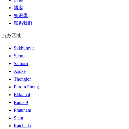
博客
知识库
联系我们
服务区域
Sukhumvit
Silom
Sathorn
Asoke
Thonglor
Phrom Phong
Ekkamai
Rama 9
Pratunam
Siam
Ratchada