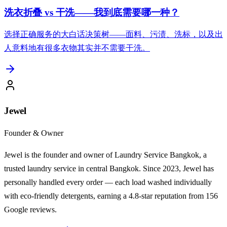
洗衣折叠 vs 干洗——我到底需要哪一种？
选择正确服务的大白话决策树——面料、污渍、洗标，以及出
人意料地有很多衣物其实并不需要干洗。
Jewel
Founder & Owner
Jewel is the founder and owner of Laundry Service Bangkok, a
trusted laundry service in central Bangkok. Since 2023, Jewel has
personally handled every order — each load washed individually
with eco-friendly detergents, earning a 4.8-star reputation from 156
Google reviews.