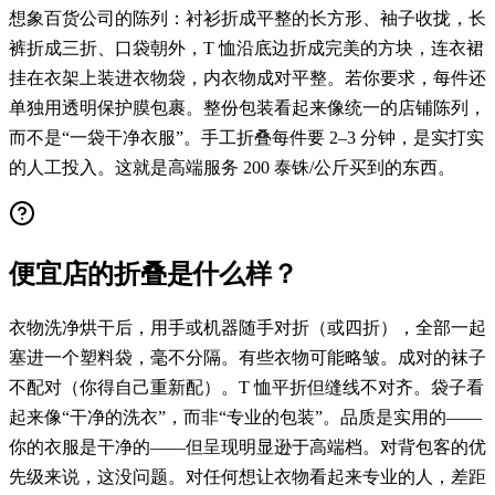
想象百货公司的陈列：衬衫折成平整的长方形、袖子收拢，长
裤折成三折、口袋朝外，T 恤沿底边折成完美的方块，连衣裙
挂在衣架上装进衣物袋，内衣物成对平整。若你要求，每件还
单独用透明保护膜包裹。整份包装看起来像统一的店铺陈列，
而不是“一袋干净衣服”。手工折叠每件要 2–3 分钟，是实打实
的人工投入。这就是高端服务 200 泰铢/公斤买到的东西。
便宜店的折叠是什么样？
衣物洗净烘干后，用手或机器随手对折（或四折），全部一起
塞进一个塑料袋，毫不分隔。有些衣物可能略皱。成对的袜子
不配对（你得自己重新配）。T 恤平折但缝线不对齐。袋子看
起来像“干净的洗衣”，而非“专业的包装”。品质是实用的——
你的衣服是干净的——但呈现明显逊于高端档。对背包客的优
先级来说，这没问题。对任何想让衣物看起来专业的人，差距