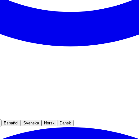
Español
Svenska
Norsk
Dansk