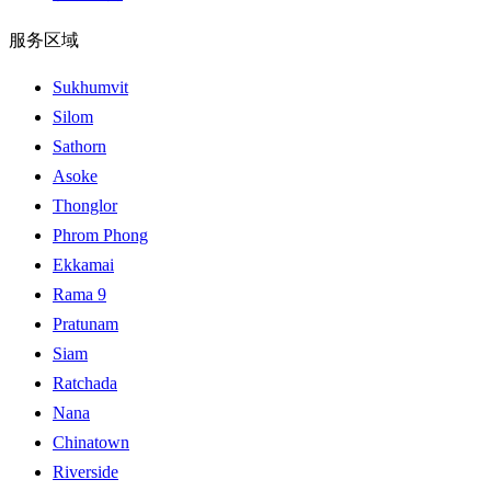
服务区域
Sukhumvit
Silom
Sathorn
Asoke
Thonglor
Phrom Phong
Ekkamai
Rama 9
Pratunam
Siam
Ratchada
Nana
Chinatown
Riverside