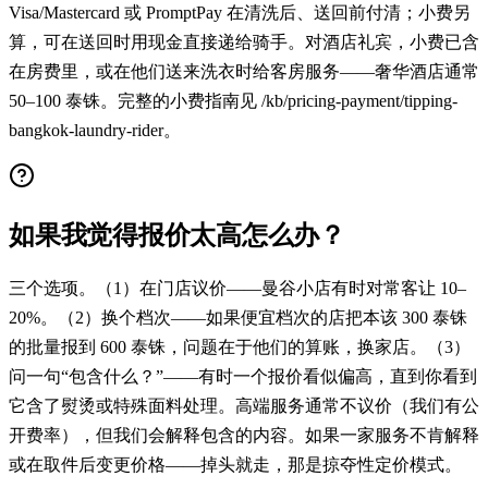
Visa/Mastercard 或 PromptPay 在清洗后、送回前付清；小费另
算，可在送回时用现金直接递给骑手。对酒店礼宾，小费已含
在房费里，或在他们送来洗衣时给客房服务——奢华酒店通常
50–100 泰铢。完整的小费指南见 /kb/pricing-payment/tipping-
bangkok-laundry-rider。
如果我觉得报价太高怎么办？
三个选项。（1）在门店议价——曼谷小店有时对常客让 10–
20%。（2）换个档次——如果便宜档次的店把本该 300 泰铢
的批量报到 600 泰铢，问题在于他们的算账，换家店。（3）
问一句“包含什么？”——有时一个报价看似偏高，直到你看到
它含了熨烫或特殊面料处理。高端服务通常不议价（我们有公
开费率），但我们会解释包含的内容。如果一家服务不肯解释
或在取件后变更价格——掉头就走，那是掠夺性定价模式。