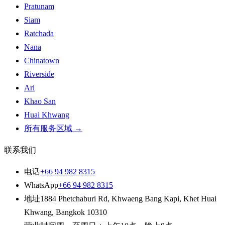
Pratunam
Siam
Ratchada
Nana
Chinatown
Riverside
Ari
Khao San
Huai Khwang
所有服务区域
→
联系我们
电话
+66 94 982 8315
WhatsApp
+66 94 982 8315
地址
1884 Phetchaburi Rd
,
Khwaeng Bang Kapi, Khet Huai
Khwang
,
Bangkok
10310