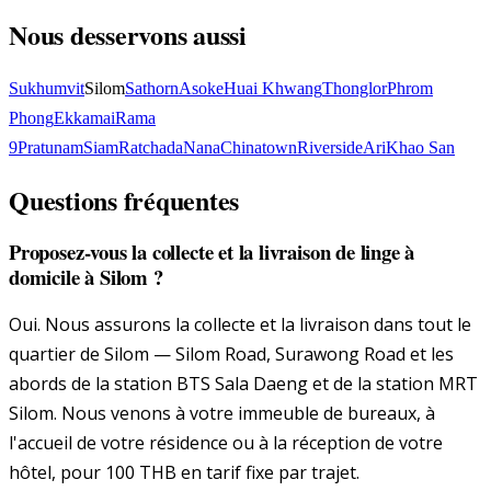
Nous desservons aussi
Sukhumvit
Silom
Sathorn
Asoke
Huai Khwang
Thonglor
Phrom
Phong
Ekkamai
Rama
9
Pratunam
Siam
Ratchada
Nana
Chinatown
Riverside
Ari
Khao San
Questions fréquentes
Proposez-vous la collecte et la livraison de linge à
domicile à Silom ?
Oui. Nous assurons la collecte et la livraison dans tout le
quartier de Silom — Silom Road, Surawong Road et les
abords de la station BTS Sala Daeng et de la station MRT
Silom. Nous venons à votre immeuble de bureaux, à
l'accueil de votre résidence ou à la réception de votre
hôtel, pour 100 THB en tarif fixe par trajet.