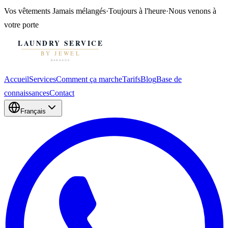
Vos vêtements
Jamais mélangés
·
Toujours à l'heure
·
Nous venons à
votre porte
Accueil
Services
Comment ça marche
Tarifs
Blog
Base de
connaissances
Contact
Français