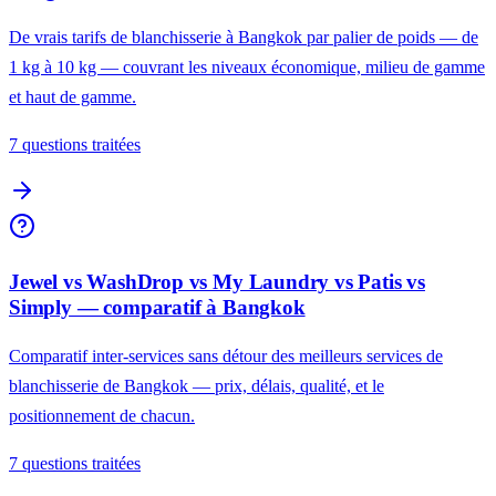
De vrais tarifs de blanchisserie à Bangkok par palier de poids — de
1 kg à 10 kg — couvrant les niveaux économique, milieu de gamme
et haut de gamme.
7 questions traitées
Jewel vs WashDrop vs My Laundry vs Patis vs
Simply — comparatif à Bangkok
Comparatif inter-services sans détour des meilleurs services de
blanchisserie de Bangkok — prix, délais, qualité, et le
positionnement de chacun.
7 questions traitées