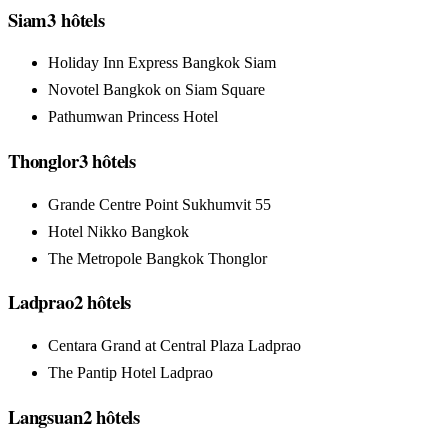
Siam
3
hôtels
Holiday Inn Express Bangkok Siam
Novotel Bangkok on Siam Square
Pathumwan Princess Hotel
Thonglor
3
hôtels
Grande Centre Point Sukhumvit 55
Hotel Nikko Bangkok
The Metropole Bangkok Thonglor
Ladprao
2
hôtels
Centara Grand at Central Plaza Ladprao
The Pantip Hotel Ladprao
Langsuan
2
hôtels