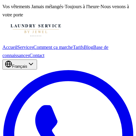
Vos vêtements
Jamais mélangés
·
Toujours à l'heure
·
Nous venons à
votre porte
Accueil
Services
Comment ça marche
Tarifs
Blog
Base de
connaissances
Contact
Français