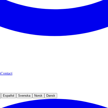
s
Contact
Español
Svenska
Norsk
Dansk