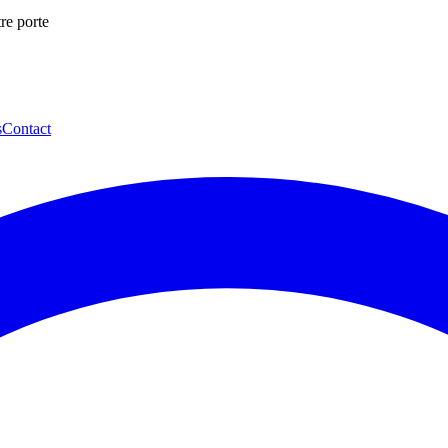
re porte
s
Contact