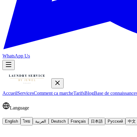
WhatsApp Us
Accueil
Services
Comment ça marche
Tarifs
Blog
Base de connaissance
Language
English
ไทย
العربية
Deutsch
Français
日本語
Русский
中文