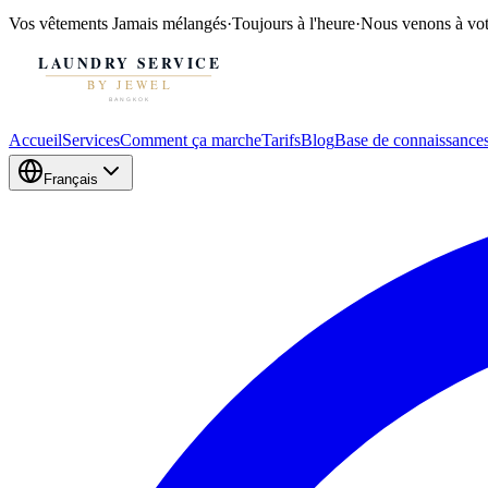
Vos vêtements
Jamais mélangés
·
Toujours à l'heure
·
Nous venons à vot
Accueil
Services
Comment ça marche
Tarifs
Blog
Base de connaissance
Français