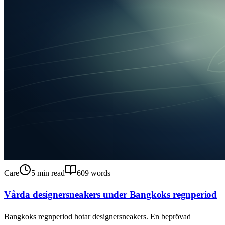
Care
5
min read
609
words
Vårda designersneakers under Bangkoks regnperiod
Bangkoks regnperiod hotar designersneakers. En beprövad