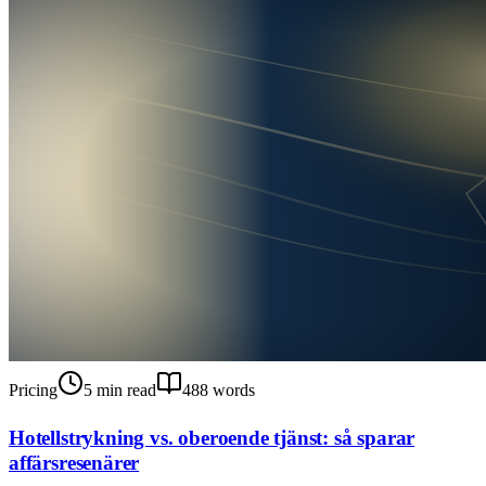
Pricing
5
min read
488
words
Hotellstrykning vs. oberoende tjänst: så sparar
affärsresenärer