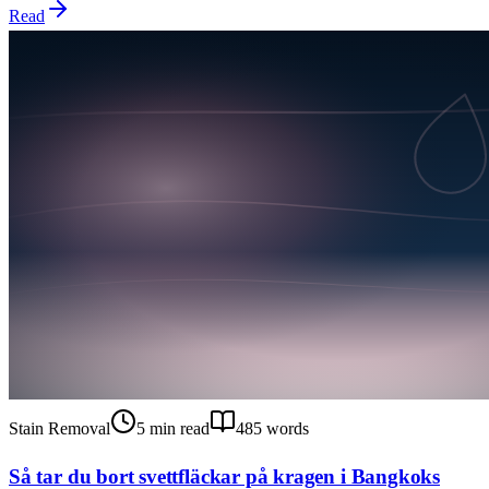
Read
Stain Removal
5
min read
485
words
Så tar du bort svettfläckar på kragen i Bangkoks