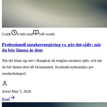
Guide
6
min read
548
words
Professionell sneakerrengöring vs. gör-det-själv: när
du bör lämna in dem
När det lönar sig mer i Bangkok att rengöra sneakers själv, och när
du bör lämna dem till fackmannen. Kostnads-nyttoanalys per
sneakerkategori.
Jewel
·
May 5, 2026
Read