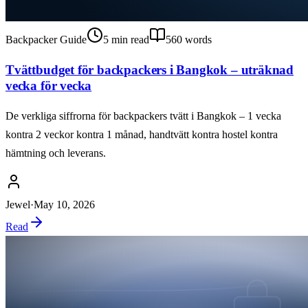
Backpacker Guide
5
min read
560
words
Tvättbudget för backpackers i Bangkok – uträknad
vecka för vecka
De verkliga siffrorna för backpackers tvätt i Bangkok – 1 vecka
kontra 2 veckor kontra 1 månad, handtvätt kontra hostel kontra
hämtning och leverans.
Jewel
·
May 10, 2026
Read