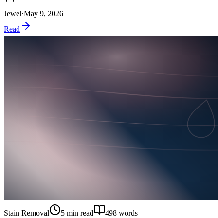
Jewel
·
May 9, 2026
Read
Stain Removal
5
min read
498
words