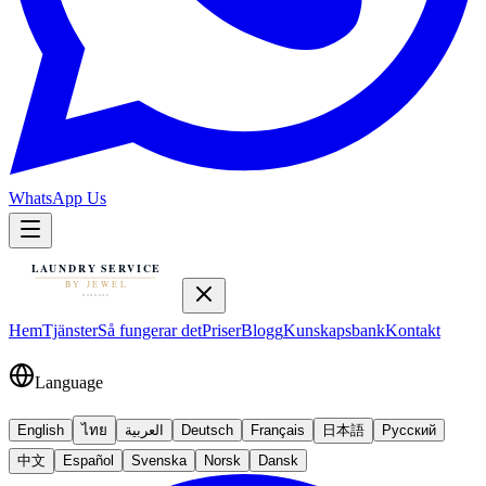
WhatsApp Us
Hem
Tjänster
Så fungerar det
Priser
Blogg
Kunskapsbank
Kontakt
Language
English
ไทย
العربية
Deutsch
Français
日本語
Русский
中文
Español
Svenska
Norsk
Dansk