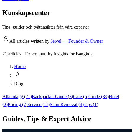
Kunskapscenter
Tips, guider och tvättinsikter från våra experter
All articles written by
Jewel
—
Founder & Owner
71
articles
·
Expert laundry insights for Bangkok
Home
Blog
Alla inlägg
(
71
)
Backpacker Guide
(
3
)
Care
(
5
)
Guide
(
39
)
Hotel
(
2
)
Pricing
(
7
)
Service
(
11
)
Stain Removal
(
3
)
Tips
(
1
)
Guides, Tips & Expert Advice