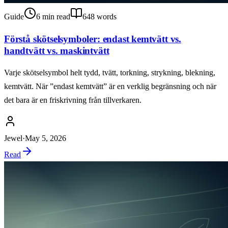
Guide
6
min read
648
words
Förstå skötselsymboler: endast kemtvätt vs.
handtvätt vs. maskintvätt
Varje skötselsymbol helt tydd, tvätt, torkning, strykning, blekning,
kemtvätt. När ”endast kemtvätt” är en verklig begränsning och när
det bara är en friskrivning från tillverkaren.
Jewel
·
May 5, 2026
Read