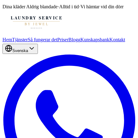
Dina kläder
Aldrig blandade
·
Alltid i tid
·
Vi hämtar vid din dörr
Hem
Tjänster
Så fungerar det
Priser
Blogg
Kunskapsbank
Kontakt
Svenska