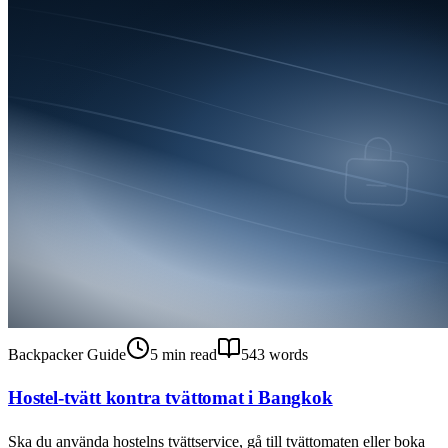
Backpacker Guide
5
min read
543
words
Hostel-tvätt kontra tvättomat i Bangkok
Ska du använda hostelns tvättservice, gå till tvättomaten eller boka