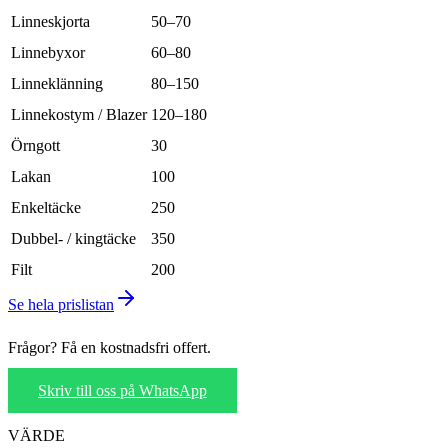
Linneskjorta
50–70
Linnebyxor
60–80
Linneklänning
80–150
Linnekostym / Blazer
120–180
Örngott
30
Lakan
100
Enkeltäcke
250
Dubbel- / kingtäcke
350
Filt
200
Se hela prislistan
Frågor? Få en kostnadsfri offert.
Skriv till oss på WhatsApp
VÄRDE