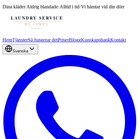
Dina kläder
Aldrig blandade
·
Alltid i tid
·
Vi hämtar vid din dörr
Hem
Tjänster
Så fungerar det
Priser
Blogg
Kunskapsbank
Kontakt
Svenska