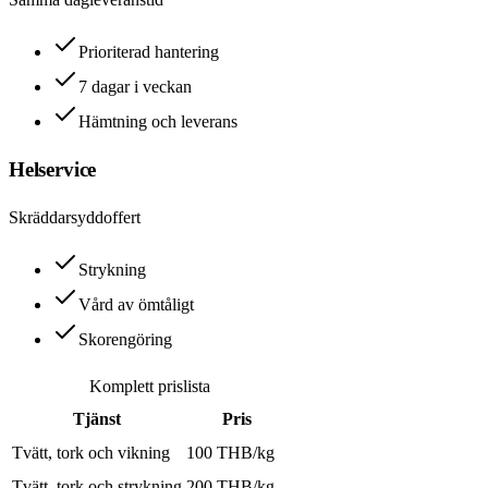
Prioriterad hantering
7 dagar i veckan
Hämtning och leverans
Helservice
Skräddarsydd
offert
Strykning
Vård av ömtåligt
Skorengöring
Komplett prislista
Tjänst
Pris
Tvätt, tork och vikning
100 THB/kg
Tvätt, tork och strykning
200 THB/kg