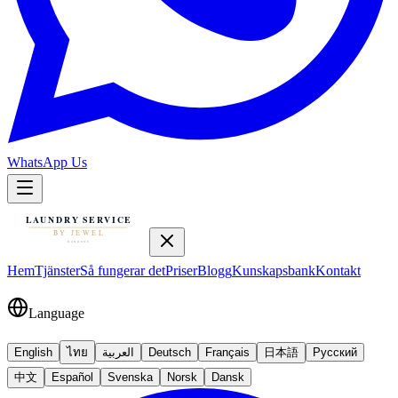
WhatsApp Us
Hem
Tjänster
Så fungerar det
Priser
Blogg
Kunskapsbank
Kontakt
Language
English
ไทย
العربية
Deutsch
Français
日本語
Русский
中文
Español
Svenska
Norsk
Dansk