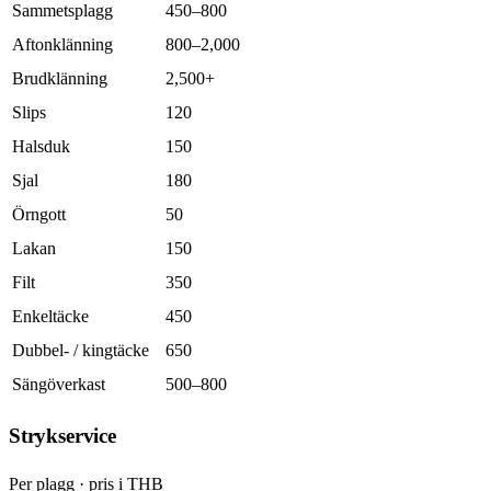
Sammetsplagg
450–800
Aftonklänning
800–2,000
Brudklänning
2,500+
Slips
120
Halsduk
150
Sjal
180
Örngott
50
Lakan
150
Filt
350
Enkeltäcke
450
Dubbel- / kingtäcke
650
Sängöverkast
500–800
Strykservice
Per plagg · pris i THB