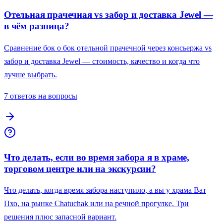
Отельная прачечная vs забор и доставка Jewel —
в чём разница?
Сравнение бок о бок отельной прачечной через консьержа vs
забор и доставка Jewel — стоимость, качество и когда что
лучше выбрать.
7 ответов на вопросы
Что делать, если во время забора я в храме,
торговом центре или на экскурсии?
Что делать, когда время забора наступило, а вы у храма Ват
Пхо, на рынке Chatuchak или на речной прогулке. Три
решения плюс запасной вариант.