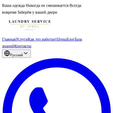
Ваша одежда
Никогда не смешивается
·
Всегда
вовремя
·
Заберём у вашей двери
Главная
Услуги
Как это работает
Цены
Блог
База
знаний
Контакты
Русский