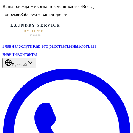
Ваша одежда
Никогда не смешивается
·
Всегда
вовремя
·
Заберём у вашей двери
Главная
Услуги
Как это работает
Цены
Блог
База
знаний
Контакты
Русский