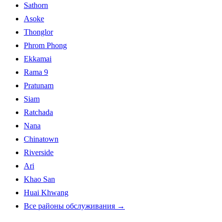
Sathorn
Asoke
Thonglor
Phrom Phong
Ekkamai
Rama 9
Pratunam
Siam
Ratchada
Nana
Chinatown
Riverside
Ari
Khao San
Huai Khwang
Все районы обслуживания
→