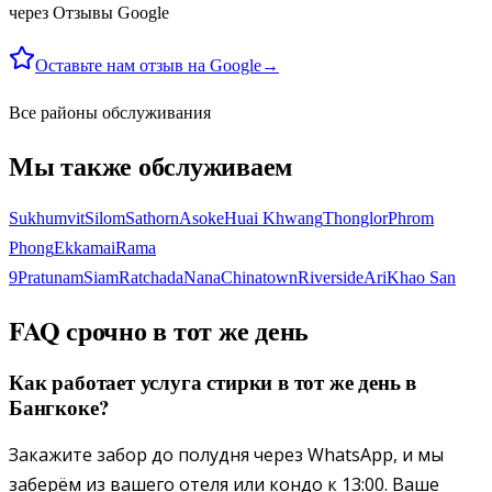
через Отзывы Google
Оставьте нам отзыв на Google
→
Все районы обслуживания
Мы также обслуживаем
Sukhumvit
Silom
Sathorn
Asoke
Huai Khwang
Thonglor
Phrom
Phong
Ekkamai
Rama
9
Pratunam
Siam
Ratchada
Nana
Chinatown
Riverside
Ari
Khao San
FAQ срочно в тот же день
Как работает услуга стирки в тот же день в
Бангкоке?
Закажите забор до полудня через WhatsApp, и мы
заберём из вашего отеля или кондо к 13:00. Ваше