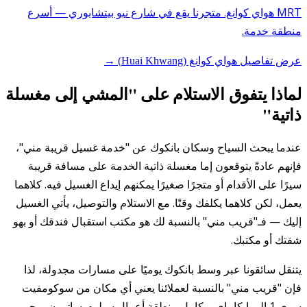
MRT هواي كوانغ. متجرنا يقع في شارع نيو بيتشابوري — أسرع
منطقة خدمة.
عرض تفاصيل هواي كوانغ (Huai Khwang) →
لماذا يتفوق الاستلام على "المشي إلى مغسلة
ذاتية"
عندما يبحث السياح وسكان بانكوك عن "خدمة غسيل قريبة مني"،
فإنهم عادةً يتوقعون إما مغسلة ذاتية الخدمة على مسافة قريبة
سيرًا على الأقدام أو متجرًا صغيرًا يمكنهم إيداع الغسيل فيه. كلاهما
يعمل، لكن كلاهما يكلفك وقتًا. مع الاستلام والتوصيل، يأتي الغسيل
إليك — فـ"قريب مني" بالنسبة لك هو مكتب استقبال فندقك أو بهو
شقتك أو مكتبك.
يتنقل سائقونا عبر وسط بانكوك يوميًا على مسارات مجدولة، لذا
فإن "قريب مني" بالنسبة لعملائنا يعني أي مكان من سوكومفيت
سوي 1 إلى إيكاماي، وكامل منطقة أعمال سيلوم-ساتورن، وحي