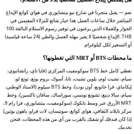
نعم — يقبل متجرنا في شارع نيو بيتشابوري في هواي كوانغ الإيداع
المباشر خلال ساعات العمل. هذا خيار شائع للنزلاء المقيمين في
الجوار وللعملاء الذين يرغبون في توفير رسوم الاستلام البالغة 100
THB. الإيداع شخصيًا لا يغير مهلة الغسل والطي (24 ساعة قياسية)
أو التسعير لكل كيلوغرام.
ما محطات BTS أو MRT التي تغطونها؟
نغطي كامل خط BTS سوكومفيت المركزي (فايا تاي، راتشاتيوي،
سيام، تشيت لوم، بلوين تشيت، نانا، أسوك، بروم بونغ، تونغ لو،
إيكاماي، فرا خانونغ، أون نوت)، وخط BTS سيلوم (الاستاد الوطني،
سيام، سالا دينغ، تشونغ نونسي، سوراساك، سافان تاكسين)، وخط
MRT الأزرق عبر وسط بانكوك (سوكومفيت، بيتشابوري، فرا رام 9،
مركز تايلاند الثقافي، هواي كوانغ، سوتيسان، لات فراو، باهون يوثين).
إذا كان فندقك أو شقتك بالقرب من أي من هذه المحطات، فنحن
نخدمك.