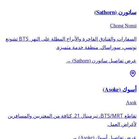
ساتورن (Sathorn)
Chong Nonsi
السفارات والفنادق الفاخرة والأبراج المطلة على النهر. BTS تشونغ
نونسي، سوراساك. منطقة خدمة متميزة.
عرض تفاصيل ساتورن (Sathorn) →
أسوك (Asoke)
Asok
تقاطع BTS/MRT، تيرمينال 21. كثافة من المغتربين والمسافرين
لأغراض العمل.
عرض تفاصيل أسوك (Asoke) →