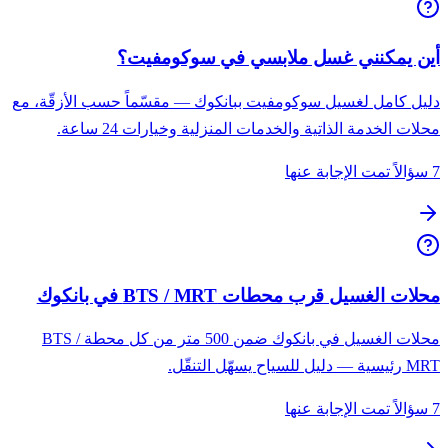
أين يمكنني غسل ملابسي في سوكومفيت؟
دليل كامل لغسيل سوكومفيت ببانكوك — مقسّماً حسب الأزقّة، مع
محلات الخدمة الذاتية والخدمات المنزلية وخيارات 24 ساعة.
7 سؤالاً تمت الإجابة عنها
محلات الغسيل قرب محطات BTS / MRT في بانكوك
محلات الغسيل في بانكوك ضمن 500 متر من كل محطة BTS /
MRT رئيسية — دليل للسياح يسهّل التنقّل.
7 سؤالاً تمت الإجابة عنها