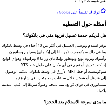
عبر تقييمات Google
اترك لنا تقييماً على Google
→
أسئلة حول التغطية
هل لديكم خدمة غسيل قريبة مني في بانكوك؟
نوفر استلام وتوصيل الغسيل في أكثر من 10 أحياء في وسط بانكوك
بما في ذلك سوكومفيت (من نانا إلى إيكاماي) وسيلوم وساتورن
وأسوك وبروم بونغ وتونغلور وإيكاماي وراما 9 وبراتونام وهواي كوانغ.
إذا كنت تعيش أو تقيم في أي مكان على طول خط BTS
سوكومفيت أو خط MRT الأزرق في وسط بانكوك، يمكننا الوصول
إلى فندقك أو شقتك خلال ساعات. يقع متجرنا في شارع نيو
بيتشابوري في هواي كوانغ، مما يمنحنا وصولًا سريعًا إلى قلب المدينة
بأكمله.
ما مدى سرعة الاستلام بعد الحجز؟