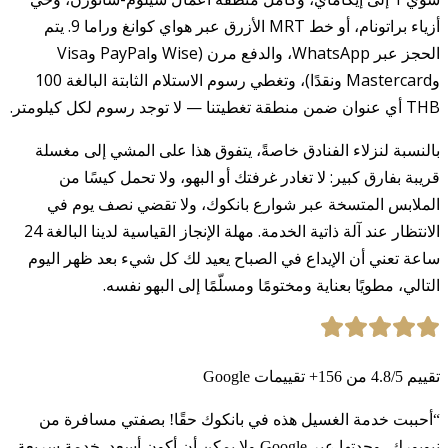
أزياء براتونام، أو خط MRT الأزرق عبر هواي كوانغ وراما 9. يتم
الحجز عبر WhatsApp، والدفع مرن (Wise وPayPal وVisa
وMastercard ونقدًا)، وتغطي رسوم الاستلام الثابتة البالغة 100
THB أي عنوان ضمن منطقة تغطيتنا — لا توجد رسوم لكل كيلومتر.
بالنسبة لنزلاء الفنادق خاصةً، يتفوق هذا على المشي إلى مغسلة
قريبة بفارق كبير: لا تغادر غرفتك أو البهو، ولا تحمل كيسًا من
الملابس المتسخة عبر شوارع بانكوك، ولا تقضي نصف يوم في
الانتظار عند آلة ذاتية الخدمة. مهلة الإنجاز القياسية لدينا البالغة 24
ساعة تعني أن الإيداع في الصباح يعيد لك كل شيء بعد ظهر اليوم
التالي، مطويًا بعناية ومختومًا ومسلّمًا إلى البهو نفسه.
تقييم
/5
4.8
من
156
+
تقييمات Google
“أحببت خدمة الغسيل هذه في بانكوك حقًا! بصفتي مسافرة من
نيويورك، وجدتها عبر Google ولا يمكن أن أكون أسعد. خدمة سريعة