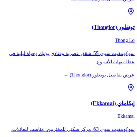
تونغلور (Thonglor)
Thong Lo
سوكومفيت سوي 55. شقق عصرية وفنادق بوتيك وحياة ليلية في
عطلة نهاية الأسبوع.
عرض تفاصيل تونغلور (Thonglor) →
إيكاماي (Ekkamai)
Ekkamai
سوكومفيت سوي 63. مركز سكني للمغتربين، مناسب للعائلات.