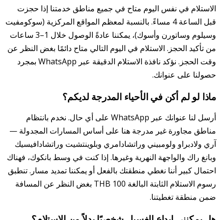
الاستلام في نفس اليوم متاح في جميع مناطق خدمتنا إذا حجزت
قبل الساعة 4 مساءً. بالنسبة لمعظم المواقع المركزية (سوكومفيت
وسيلوم وساتورن وأسوك)، يمكننا عادةً الوصول خلال 1–3 ساعات
من تأكيد الحجز. الاستلام في اليوم التالي متاح دائمًا بغض النظر عن
وقت الحجز. نؤكد نافذة الاستلام الدقيقة عبر WhatsApp بمجرد
حصولنا على عنوانك.
ماذا لو لم أكن في الأحياء المدرجة لديكم؟
أرسل لنا عنوانك عبر WhatsApp على أي حال. نخدم بانتظام
مناطق مجاورة غير مدرجة هنا على أساس المسارات المجدولة —
آري ولادبراو ولومبيني وراتشادامري وبلوينتشيت وراتشادافيسيك
وبانغ راك والواجهة النهرية وغيرها. إذا كنت في وسط بانكوك، فهناك
احتمال كبير أننا نغطي منطقتك بالفعل أو يمكننا تمديد مسار. تنطبق
رسوم الاستلام الثابتة البالغة 100 THB بغض النظر عن المسافة
ضمن منطقة تغطيتنا.
هل يمكنني إيداع الغسيل شخصيًا بدلاً من الاستلام؟