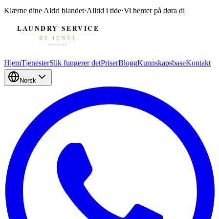
Klærne dine
Aldri blandet
·
Alltid i tide
·
Vi henter på døra di
Hjem
Tjenester
Slik fungerer det
Priser
Blogg
Kunnskapsbase
Kontakt
Norsk