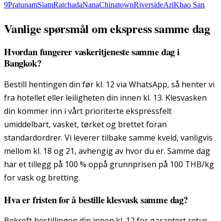
9
Pratunam
Siam
Ratchada
Nana
Chinatown
Riverside
Ari
Khao San
Vanlige spørsmål om ekspress samme dag
Hvordan fungerer vaskeritjeneste samme dag i
Bangkok?
Bestill hentingen din før kl. 12 via WhatsApp, så henter vi
fra hotellet eller leiligheten din innen kl. 13. Klesvasken
din kommer inn i vårt prioriterte ekspressfelt
umiddelbart, vasket, tørket og brettet foran
standardordrer. Vi leverer tilbake samme kveld, vanligvis
mellom kl. 18 og 21, avhengig av hvor du er. Samme dag
har et tillegg på 100 % oppå grunnprisen på 100 THB/kg
for vask og bretting.
Hva er fristen for å bestille klesvask samme dag?
Bekreft bestillingen din innen kl. 12 for garantert retur