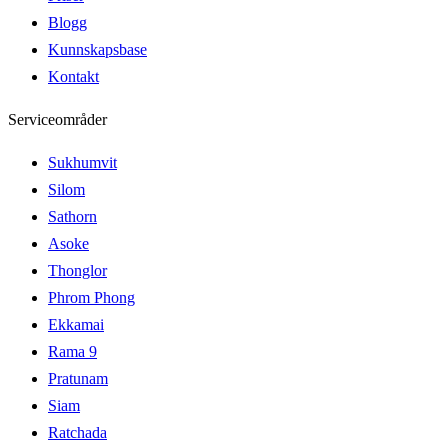
Blogg
Kunnskapsbase
Kontakt
Serviceområder
Sukhumvit
Silom
Sathorn
Asoke
Thonglor
Phrom Phong
Ekkamai
Rama 9
Pratunam
Siam
Ratchada