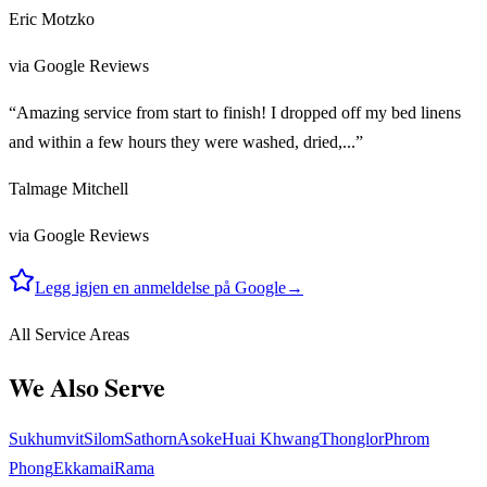
Eric Motzko
via Google Reviews
“Amazing service from start to finish! I dropped off my bed linens
and within a few hours they were washed, dried,...”
Talmage Mitchell
via Google Reviews
Legg igjen en anmeldelse på Google
→
All Service Areas
We Also Serve
Sukhumvit
Silom
Sathorn
Asoke
Huai Khwang
Thonglor
Phrom
Phong
Ekkamai
Rama