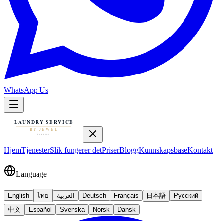
WhatsApp Us
Hjem
Tjenester
Slik fungerer det
Priser
Blogg
Kunnskapsbase
Kontakt
Language
English
ไทย
العربية
Deutsch
Français
日本語
Русский
中文
Español
Svenska
Norsk
Dansk