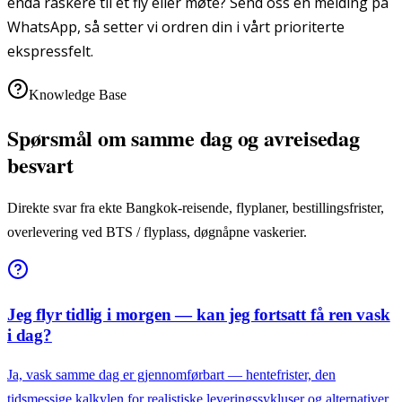
enda raskere til et fly eller møte? Send oss en melding på
WhatsApp, så setter vi ordren din i vårt prioriterte
ekspressfelt.
Knowledge Base
Spørsmål om samme dag og avreisedag
besvart
Direkte svar fra ekte Bangkok-reisende, flyplaner, bestillingsfrister,
overlevering ved BTS / flyplass, døgnåpne vaskerier.
Jeg flyr tidlig i morgen — kan jeg fortsatt få ren vask
i dag?
Ja, vask samme dag er gjennomførbart — hentefrister, den
tidsmessige kalkylen for realistiske leveringssykluser og alternativer