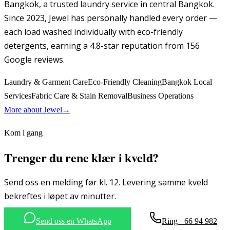
Bangkok, a trusted laundry service in central Bangkok.
Since 2023, Jewel has personally handled every order —
each load washed individually with eco-friendly
detergents, earning a 4.8-star reputation from 156
Google reviews.
Laundry & Garment Care
Eco-Friendly Cleaning
Bangkok Local
Services
Fabric Care & Stain Removal
Business Operations
More about
Jewel
→
Kom i gang
Trenger du rene klær i kveld?
Send oss en melding før kl. 12. Levering samme kveld
bekreftes i løpet av minutter.
Send oss en WhatsApp
Ring
+66 94 982