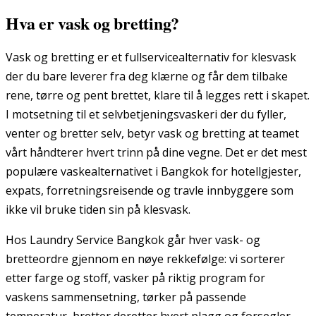
Hva er vask og bretting?
Vask og bretting er et fullservicealternativ for klesvask
der du bare leverer fra deg klærne og får dem tilbake
rene, tørre og pent brettet, klare til å legges rett i skapet.
I motsetning til et selvbetjeningsvaskeri der du fyller,
venter og bretter selv, betyr vask og bretting at teamet
vårt håndterer hvert trinn på dine vegne. Det er det mest
populære vaskealternativet i Bangkok for hotellgjester,
expats, forretningsreisende og travle innbyggere som
ikke vil bruke tiden sin på klesvask.
Hos Laundry Service Bangkok går hver vask- og
bretteordre gjennom en nøye rekkefølge: vi sorterer
etter farge og stoff, vasker på riktig program for
vaskens sammensetning, tørker på passende
temperatur, bretter deretter hvert plagg og forsegler