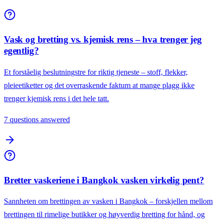
Vask og bretting vs. kjemisk rens – hva trenger jeg
egentlig?
Et forståelig beslutningstre for riktig tjeneste – stoff, flekker,
pleieetiketter og det overraskende faktum at mange plagg ikke
trenger kjemisk rens i det hele tatt.
7 questions answered
Bretter vaskeriene i Bangkok vasken virkelig pent?
Sannheten om brettingen av vasken i Bangkok – forskjellen mellom
brettingen til rimelige butikker og høyverdig bretting for hånd, og