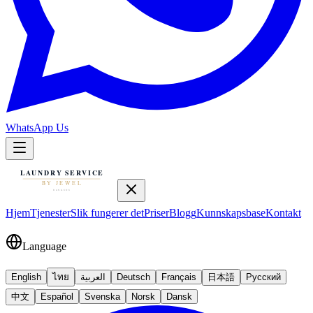
WhatsApp Us
Hjem
Tjenester
Slik fungerer det
Priser
Blogg
Kunnskapsbase
Kontakt
Language
English
ไทย
العربية
Deutsch
Français
日本語
Русский
中文
Español
Svenska
Norsk
Dansk