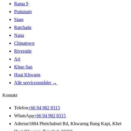
Rama 9
Pratunam
Siam
Ratchada
Nana
Chinatown
Riverside
Ari
Khao San
Huai Khwang
Alle serviceområder
→
Kontakt
Telefon
+66 94 982 8315
WhatsApp
+66 94 982 8315
Adresse
1884 Phetchaburi Rd
,
Khwaeng Bang Kapi, Khet