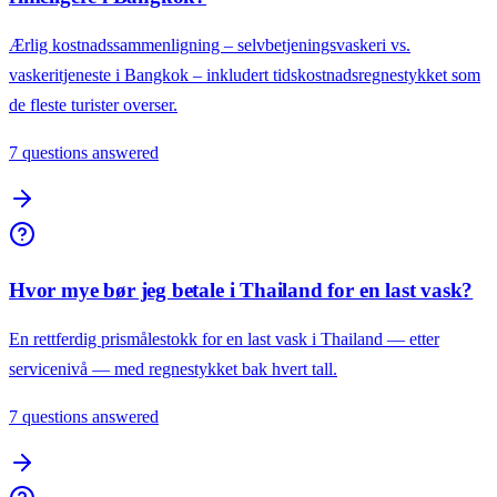
Ærlig kostnadssammenligning – selvbetjeningsvaskeri vs.
vaskeritjeneste i Bangkok – inkludert tidskostnadsregnestykket som
de fleste turister overser.
7 questions answered
Hvor mye bør jeg betale i Thailand for en last vask?
En rettferdig prismålestokk for en last vask i Thailand — etter
servicenivå — med regnestykket bak hvert tall.
7 questions answered