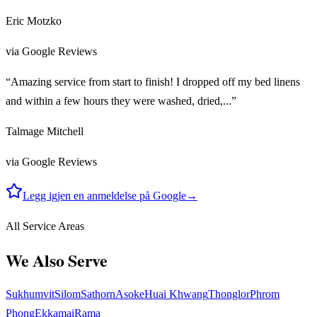
Eric Motzko
via Google Reviews
“Amazing service from start to finish! I dropped off my bed linens
and within a few hours they were washed, dried,...”
Talmage Mitchell
via Google Reviews
Legg igjen en anmeldelse på Google
→
All Service Areas
We Also Serve
Sukhumvit
Silom
Sathorn
Asoke
Huai Khwang
Thonglor
Phrom
Phong
Ekkamai
Rama