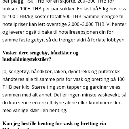
per plagg, 150 THB for en skjorte, 200–300 THB for
bukser, 100+ THB per par sokker. En last på 5 kg hos oss
til 100 THB/kg koster totalt 500 THB. Samme mengde til
hotellpriser kan lett overstige 2,000–3,000 THB. Vi henter
og leverer også tilbake til hotellresepsjonen din for
samme faste gebyr, så du trenger aldri å forlate lobbyen.
Vasker dere sengetøy, håndklær og
husholdningstekstiler?
Ja, sengetøy, håndklær, laken, dynetrekk og putetrekk
håndteres alle til samme pris for vask og bretting på 100
THB per kilo. Større ting som tepper og gardiner veies
sammen med alt annet. Det er ingen minste vaskevekt, så
du kan sende en enkelt dyne alene eller kombinere den
med vanlige klær i én henting.
Kan jeg bestille henting for vask og bretting via