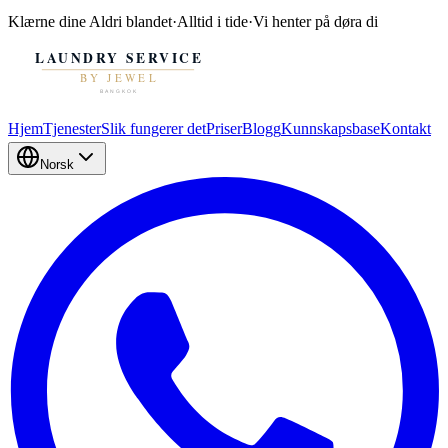
Klærne dine
Aldri blandet
·
Alltid i tide
·
Vi henter på døra di
Hjem
Tjenester
Slik fungerer det
Priser
Blogg
Kunnskapsbase
Kontakt
Norsk