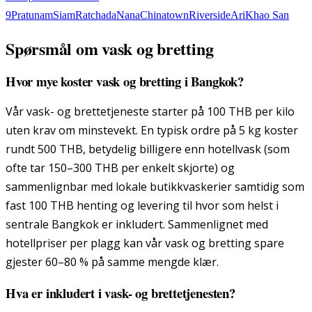
9
Pratunam
Siam
Ratchada
Nana
Chinatown
Riverside
Ari
Khao San
Spørsmål om vask og bretting
Hvor mye koster vask og bretting i Bangkok?
Vår vask- og brettetjeneste starter på 100 THB per kilo
uten krav om minstevekt. En typisk ordre på 5 kg koster
rundt 500 THB, betydelig billigere enn hotellvask (som
ofte tar 150–300 THB per enkelt skjorte) og
sammenlignbar med lokale butikkvaskerier samtidig som
fast 100 THB henting og levering til hvor som helst i
sentrale Bangkok er inkludert. Sammenlignet med
hotellpriser per plagg kan vår vask og bretting spare
gjester 60–80 % på samme mengde klær.
Hva er inkludert i vask- og brettetjenesten?